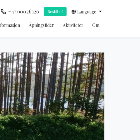
+47 90026326
Bestill nå
Language
nformasjon
Åpningstider
Aktiviteter
Om