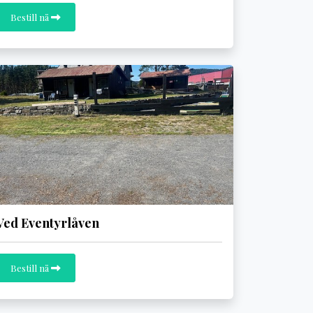
Bestill nå
Ved Eventyrlåven
Bestill nå