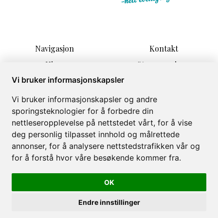
Navigasjon
Kontakt
Hjem
Stamsøyveien 1
Overnatting
4580 LYNGDAL
Vi bruker informasjonskapsler
Informasjon
post@camplyngdal.no
Vi bruker informasjonskapsler og andre
Åpningstider
+47 90026326
sporingsteknologier for å forbedre din
Aktiviteter
nettleseropplevelse på nettstedet vårt, for å vise
Om
deg personlig tilpasset innhold og målrettede
Galleri
annonser, for å analysere nettstedstrafikken vår og
for å forstå hvor våre besøkende kommer fra.
OK
Camp Lyngdal © 2026
Endre innstillinger
Levert av
Bookvisit