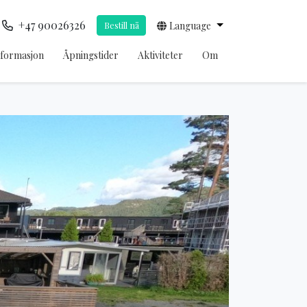
+47 90026326
Bestill nå
Language
nformasjon
Åpningstider
Aktiviteter
Om