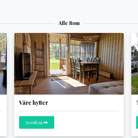
Alle Rom
Våre hytter
Bestill nå