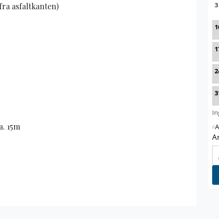
fra asfaltkanten)
a. 15m